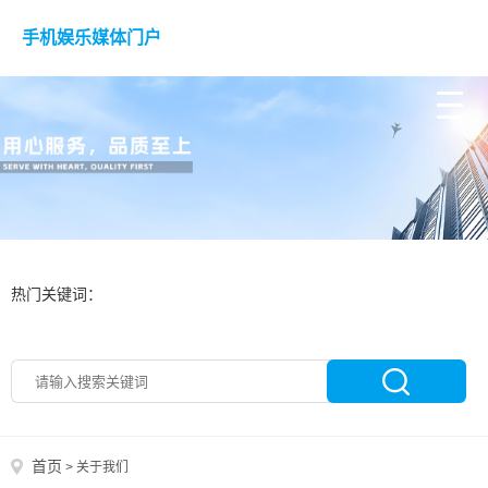
手机娱乐媒体门户
热门关键词：
首页
>
关于我们