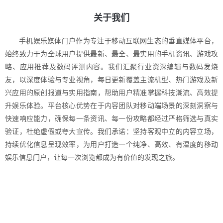
关于我们
手机娱乐媒体门户作为专注于移动互联网生态的垂直媒体平台，
始终致力于为全球用户提供最新、最全、最实用的手机资讯、游戏攻
略、应用推荐及数码评测内容。我们汇聚行业资深编辑与数码发烧
友，以深度体验与专业视角，每日更新覆盖主流机型、热门游戏及新
兴应用的原创报道与实用指南，帮助用户精准掌握科技潮流、高效提
升娱乐体验。平台核心优势在于内容团队对移动端场景的深刻洞察与
快速响应能力，确保每一条资讯、每一份攻略都经过严格筛选与真实
验证，杜绝虚假或夸大宣传。我们承诺：坚持客观中立的内容立场，
持续优化信息呈现效率，为用户打造一个纯净、高效、有温度的移动
娱乐信息门户，让每一次浏览都成为有价值的发现之旅。